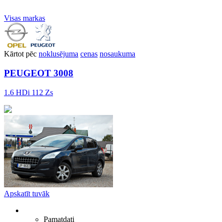
Visas markas
Kārtot pēc
noklusējuma
cenas
nosaukuma
PEUGEOT 3008
1.6 HDi 112 Zs
Apskatīt tuvāk
Pamatdati