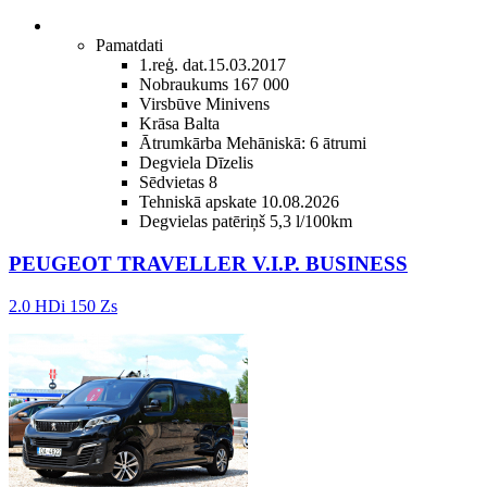
Pamatdati
1.reģ. dat.
15.03.2017
Nobraukums
167 000
Virsbūve
Minivens
Krāsa
Balta
Ātrumkārba
Mehāniskā: 6 ātrumi
Degviela
Dīzelis
Sēdvietas
8
Tehniskā apskate
10.08.2026
Degvielas patēriņš
5,3 l/100km
PEUGEOT TRAVELLER V.I.P. BUSINESS
2.0 HDi 150 Zs