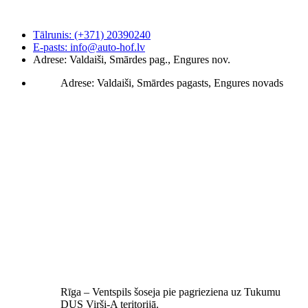
Tālrunis: (+371) 20390240
E-pasts: info@auto-hof.lv
Adrese: Valdaiši, Smārdes pag., Engures nov.
Adrese: Valdaiši, Smārdes pagasts, Engures novads
Rīga – Ventspils šoseja pie pagrieziena uz Tukumu
DUS Virši-A teritorijā.