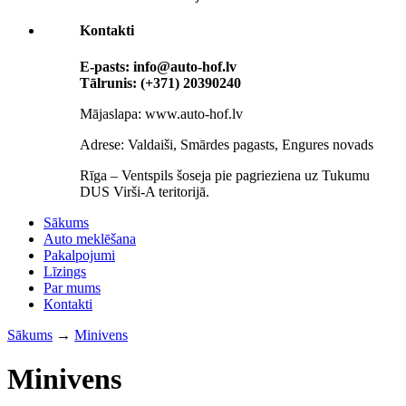
Kontakti
E-pasts: info@auto-hof.lv
Tālrunis: (+371) 20390240
Mājaslapa: www.auto-hof.lv
Adrese: Valdaiši, Smārdes pagasts, Engures novads
Rīga – Ventspils šoseja pie pagrieziena uz Tukumu
DUS Virši-A teritorijā.
Sākums
Auto meklēšana
Pakalpojumi
Līzings
Par mums
Кontakti
Sākums
→
Minivens
Minivens