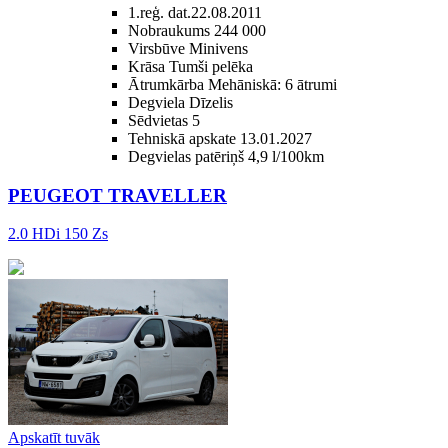
1.reģ. dat.
22.08.2011
Nobraukums
244 000
Virsbūve
Minivens
Krāsa
Tumši pelēka
Ātrumkārba
Mehāniskā: 6 ātrumi
Degviela
Dīzelis
Sēdvietas
5
Tehniskā apskate
13.01.2027
Degvielas patēriņš
4,9 l/100km
PEUGEOT TRAVELLER
2.0 HDi 150 Zs
Apskatīt tuvāk