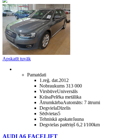
Apskatīt tuvāk
Pamatdati
1.reģ. dat.
2012
Nobraukums
313 000
Virsbūve
Universāls
Krāsa
Pelēka metālika
Ātrumkārba
Automāts: 7 ātrumi
Degviela
Dīzelis
Sēdvietas
5
Tehniskā apskate
Jauna
Degvielas patēriņš
6,2 l/100km
AUDI A6 FACELIFT