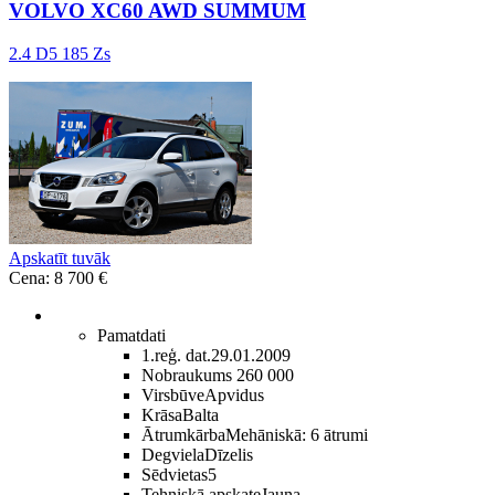
VOLVO XC60 AWD SUMMUM
2.4 D5 185 Zs
Apskatīt tuvāk
Cena: 8 700 €
Pamatdati
1.reģ. dat.
29.01.2009
Nobraukums
260 000
Virsbūve
Apvidus
Krāsa
Balta
Ātrumkārba
Mehāniskā: 6 ātrumi
Degviela
Dīzelis
Sēdvietas
5
Tehniskā apskate
Jauna