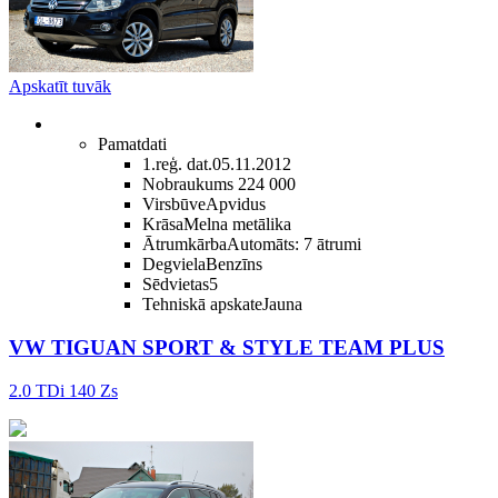
Apskatīt tuvāk
Pamatdati
1.reģ. dat.
05.11.2012
Nobraukums
224 000
Virsbūve
Apvidus
Krāsa
Melna metālika
Ātrumkārba
Automāts: 7 ātrumi
Degviela
Benzīns
Sēdvietas
5
Tehniskā apskate
Jauna
VW TIGUAN SPORT & STYLE TEAM PLUS
2.0 TDi 140 Zs