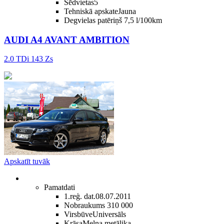
Sēdvietas
5
Tehniskā apskate
Jauna
Degvielas patēriņš
7,5 l/100km
AUDI A4 AVANT AMBITION
2.0 TDi 143 Zs
Apskatīt tuvāk
Pamatdati
1.reģ. dat.
08.07.2011
Nobraukums
310 000
Virsbūve
Universāls
Krāsa
Melna metālika