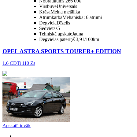
Nobraukums
266 000
Virsbūve
Universāls
Krāsa
Melna metālika
Ātrumkārba
Mehāniskā: 6 ātrumi
Degviela
Dīzelis
Sēdvietas
5
Tehniskā apskate
Jauna
Degvielas patēriņš
3,9 l/100km
OPEL ASTRA SPORTS TOURER+ EDITION
1.6 CDTi 110 Zs
Apskatīt tuvāk