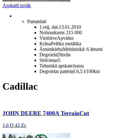
Apskatīt tuvāk
Pamatdati
1.reģ. dat.
13.01.2010
Nobraukums
215 000
Virsbūve
Apvidus
Krāsa
Pelēka metālika
Ātrumkārba
Mehāniskā: 6 ātrumi
Degviela
Dīzelis
Sēdvietas
5
Tehniskā apskate
Jauna
Degvielas patēriņš
6,5 l/100km
Cadillac
JOHN DEERE 7400A TerrainCut
1.6 D 42 Zs