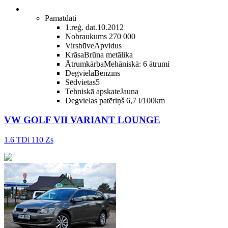
Pamatdati
1.reģ. dat.
10.2012
Nobraukums
270 000
Virsbūve
Apvidus
Krāsa
Brūna metālika
Ātrumkārba
Mehāniskā: 6 ātrumi
Degviela
Benzīns
Sēdvietas
5
Tehniskā apskate
Jauna
Degvielas patēriņš
6,7 l/100km
VW GOLF VII VARIANT LOUNGE
1.6 TDi 110 Zs