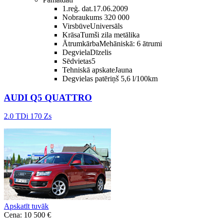
1.reģ. dat.
17.06.2009
Nobraukums
320 000
Virsbūve
Universāls
Krāsa
Tumši zila metālika
Ātrumkārba
Mehāniskā: 6 ātrumi
Degviela
Dīzelis
Sēdvietas
5
Tehniskā apskate
Jauna
Degvielas patēriņš
5,6 l/100km
AUDI Q5 QUATTRO
2.0 TDi 170 Zs
Apskatīt tuvāk
Cena: 10 500 €