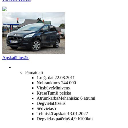
Apskatīt tuvāk
Pamatdati
1.reģ. dat.
22.08.2011
Nobraukums
244 000
Virsbūve
Minivens
Krāsa
Tumši pelēka
Ātrumkārba
Mehāniskā: 6 ātrumi
Degviela
Dīzelis
Sēdvietas
5
Tehniskā apskate
13.01.2027
Degvielas patēriņš
4,9 l/100km