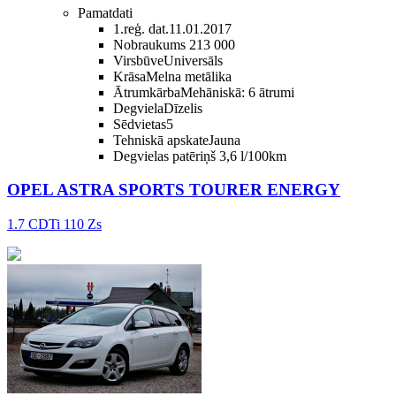
Pamatdati
1.reģ. dat.
11.01.2017
Nobraukums
213 000
Virsbūve
Universāls
Krāsa
Melna metālika
Ātrumkārba
Mehāniskā: 6 ātrumi
Degviela
Dīzelis
Sēdvietas
5
Tehniskā apskate
Jauna
Degvielas patēriņš
3,6 l/100km
OPEL ASTRA SPORTS TOURER ENERGY
1.7 CDTi 110 Zs