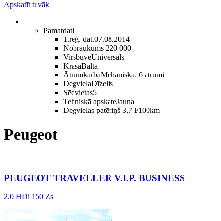
Apskatīt tuvāk
Pamatdati
1.reģ. dat.
07.08.2014
Nobraukums
220 000
Virsbūve
Universāls
Krāsa
Balta
Ātrumkārba
Mehāniskā: 6 ātrumi
Degviela
Dīzelis
Sēdvietas
5
Tehniskā apskate
Jauna
Degvielas patēriņš
3,7 l/100km
Peugeot
PEUGEOT TRAVELLER V.I.P. BUSINESS
2.0 HDi 150 Zs