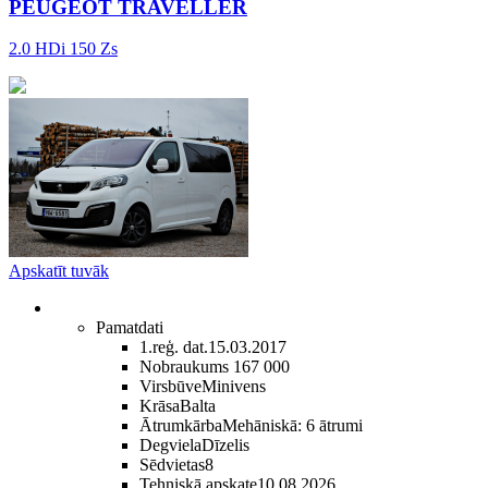
PEUGEOT TRAVELLER
2.0 HDi 150 Zs
Apskatīt tuvāk
Pamatdati
1.reģ. dat.
15.03.2017
Nobraukums
167 000
Virsbūve
Minivens
Krāsa
Balta
Ātrumkārba
Mehāniskā: 6 ātrumi
Degviela
Dīzelis
Sēdvietas
8
Tehniskā apskate
10.08.2026