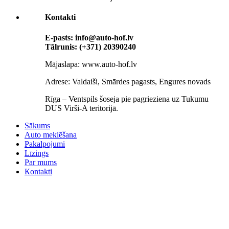
Kontakti
E-pasts: info@auto-hof.lv
Tālrunis: (+371) 20390240
Mājaslapa: www.auto-hof.lv
Adrese: Valdaiši, Smārdes pagasts, Engures novads
Rīga – Ventspils šoseja pie pagrieziena uz Tukumu
DUS Virši-A teritorijā.
Sākums
Auto meklēšana
Pakalpojumi
Līzings
Par mums
Кontakti