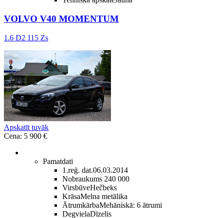
VOLVO V40 MOMENTUM
1.6 D2 115 Zs
Apskatīt tuvāk
Cena: 5 900 €
Pamatdati
1.reģ. dat.
06.03.2014
Nobraukums
240 000
Virsbūve
Hečbeks
Krāsa
Melna metālika
Ātrumkārba
Mehāniskā: 6 ātrumi
Degviela
Dīzelis