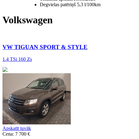
Degvielas patēriņš
5,3 l/100km
Volkswagen
VW TIGUAN SPORT & STYLE
1.4 TSi 160 Zs
Apskatīt tuvāk
Cena: 7 700 €