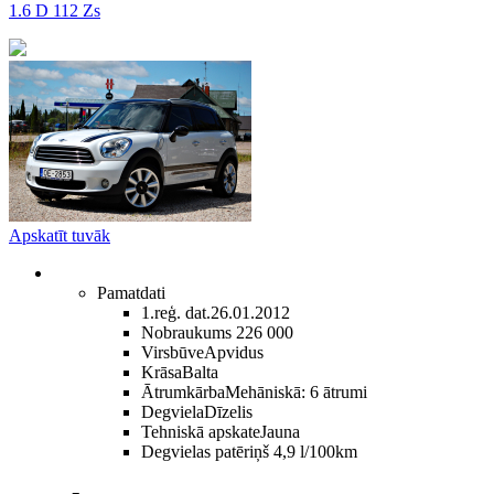
1.6 D 112 Zs
Apskatīt tuvāk
Pamatdati
1.reģ. dat.
26.01.2012
Nobraukums
226 000
Virsbūve
Apvidus
Krāsa
Balta
Ātrumkārba
Mehāniskā: 6 ātrumi
Degviela
Dīzelis
Tehniskā apskate
Jauna
Degvielas patēriņš
4,9 l/100km