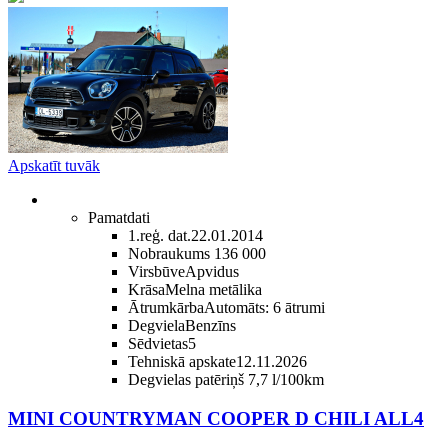
Apskatīt tuvāk
Pamatdati
1.reģ. dat.
22.01.2014
Nobraukums
136 000
Virsbūve
Apvidus
Krāsa
Melna metālika
Ātrumkārba
Automāts: 6 ātrumi
Degviela
Benzīns
Sēdvietas
5
Tehniskā apskate
12.11.2026
Degvielas patēriņš
7,7 l/100km
MINI COUNTRYMAN COOPER D CHILI ALL4