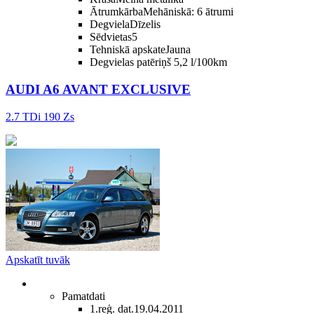
Ātrumkārba
Mehāniskā: 6 ātrumi
Degviela
Dīzelis
Sēdvietas
5
Tehniskā apskate
Jauna
Degvielas patēriņš
5,2 l/100km
AUDI A6 AVANT EXCLUSIVE
2.7 TDi 190 Zs
Apskatīt tuvāk
Pamatdati
1.reģ. dat.
19.04.2011