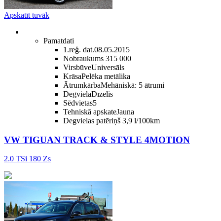
Apskatīt tuvāk
Pamatdati
1.reģ. dat.
08.05.2015
Nobraukums
315 000
Virsbūve
Universāls
Krāsa
Pelēka metālika
Ātrumkārba
Mehāniskā: 5 ātrumi
Degviela
Dīzelis
Sēdvietas
5
Tehniskā apskate
Jauna
Degvielas patēriņš
3,9 l/100km
VW TIGUAN TRACK & STYLE 4MOTION
2.0 TSi 180 Zs