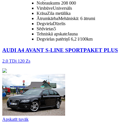
Nobraukums
208 000
Virsbūve
Universāls
Krāsa
Zila metālika
Ātrumkārba
Mehāniskā: 6 ātrumi
Degviela
Dīzelis
Sēdvietas
5
Tehniskā apskate
Jauna
Degvielas patēriņš
6,2 l/100km
AUDI A4 AVANT S-LINE SPORTPAKET PLUS
2.0 TDi 120 Zs
Apskatīt tuvāk