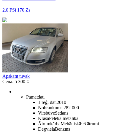
2.0 FSi 170 Zs
Apskatīt tuvāk
Cena: 5 300 €
Pamatdati
1.reģ. dat.
2010
Nobraukums
282 000
Virsbūve
Sedans
Krāsa
Pelēka metālika
Ātrumkārba
Mehāniskā: 6 ātrumi
Degviela
Benzīns