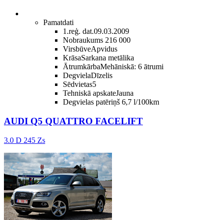
Pamatdati
1.reģ. dat.
09.03.2009
Nobraukums
216 000
Virsbūve
Apvidus
Krāsa
Sarkana metālika
Ātrumkārba
Mehāniskā: 6 ātrumi
Degviela
Dīzelis
Sēdvietas
5
Tehniskā apskate
Jauna
Degvielas patēriņš
6,7 l/100km
AUDI Q5 QUATTRO FACELIFT
3.0 D 245 Zs