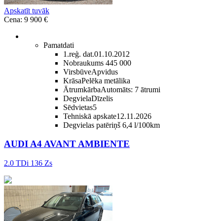
Apskatīt tuvāk
Cena: 9 900 €
Pamatdati
1.reģ. dat.
01.10.2012
Nobraukums
445 000
Virsbūve
Apvidus
Krāsa
Pelēka metālika
Ātrumkārba
Automāts: 7 ātrumi
Degviela
Dīzelis
Sēdvietas
5
Tehniskā apskate
12.11.2026
Degvielas patēriņš
6,4 l/100km
AUDI A4 AVANT AMBIENTE
2.0 TDi 136 Zs