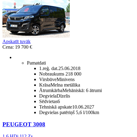
Apskatīt tuvāk
Cena: 19 700 €
Pamatdati
1.reģ. dat.
25.06.2018
Nobraukums
218 000
Virsbūve
Minivens
Krāsa
Melna metālika
Ātrumkārba
Mehāniskā: 6 ātrumi
Degviela
Dīzelis
Sēdvietas
6
Tehniskā apskate
10.06.2027
Degvielas patēriņš
5,6 l/100km
PEUGEOT 3008
1.6 HDi 112 Zs