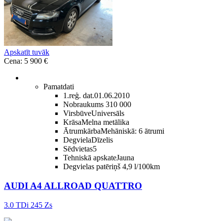
Apskatīt tuvāk
Cena: 5 900 €
Pamatdati
1.reģ. dat.
01.06.2010
Nobraukums
310 000
Virsbūve
Universāls
Krāsa
Melna metālika
Ātrumkārba
Mehāniskā: 6 ātrumi
Degviela
Dīzelis
Sēdvietas
5
Tehniskā apskate
Jauna
Degvielas patēriņš
4,9 l/100km
AUDI A4 ALLROAD QUATTRO
3.0 TDi 245 Zs