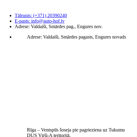
Tālrunis: (+371) 20390240
E-pasts: info@auto-hof.lv
Adrese: Valdaiši, Smārdes pag., Engures nov.
Adrese: Valdaiši, Smārdes pagasts, Engures novads
Rīga – Ventspils šoseja pie pagrieziena uz Tukumu
DUS Virši-A teritorijā.