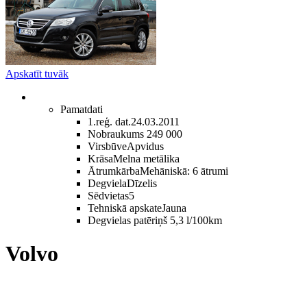
Apskatīt tuvāk
Pamatdati
1.reģ. dat.
24.03.2011
Nobraukums
249 000
Virsbūve
Apvidus
Krāsa
Melna metālika
Ātrumkārba
Mehāniskā: 6 ātrumi
Degviela
Dīzelis
Sēdvietas
5
Tehniskā apskate
Jauna
Degvielas patēriņš
5,3 l/100km
Volvo