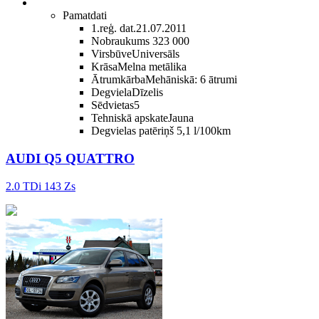
Pamatdati
1.reģ. dat.
21.07.2011
Nobraukums
323 000
Virsbūve
Universāls
Krāsa
Melna metālika
Ātrumkārba
Mehāniskā: 6 ātrumi
Degviela
Dīzelis
Sēdvietas
5
Tehniskā apskate
Jauna
Degvielas patēriņš
5,1 l/100km
AUDI Q5 QUATTRO
2.0 TDi 143 Zs