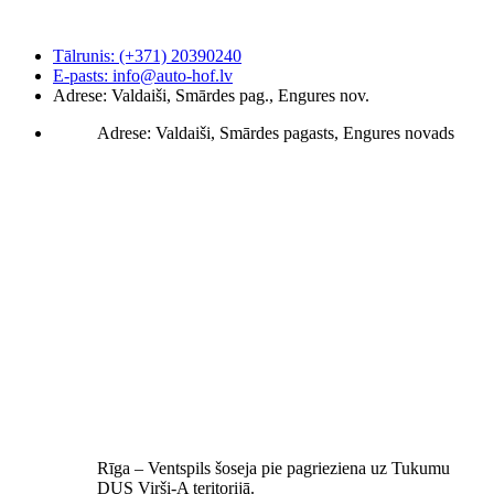
Tālrunis: (+371) 20390240
E-pasts: info@auto-hof.lv
Adrese: Valdaiši, Smārdes pag., Engures nov.
Adrese: Valdaiši, Smārdes pagasts, Engures novads
Rīga – Ventspils šoseja pie pagrieziena uz Tukumu
DUS Virši-A teritorijā.