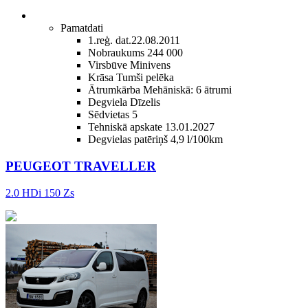
Pamatdati
1.reģ. dat.
22.08.2011
Nobraukums
244 000
Virsbūve
Minivens
Krāsa
Tumši pelēka
Ātrumkārba
Mehāniskā: 6 ātrumi
Degviela
Dīzelis
Sēdvietas
5
Tehniskā apskate
13.01.2027
Degvielas patēriņš
4,9 l/100km
PEUGEOT TRAVELLER
2.0 HDi 150 Zs