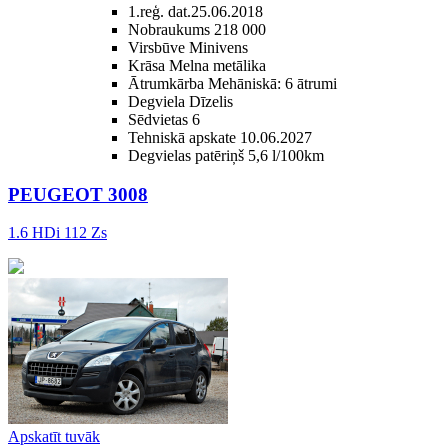
1.reģ. dat.
25.06.2018
Nobraukums
218 000
Virsbūve
Minivens
Krāsa
Melna metālika
Ātrumkārba
Mehāniskā: 6 ātrumi
Degviela
Dīzelis
Sēdvietas
6
Tehniskā apskate
10.06.2027
Degvielas patēriņš
5,6 l/100km
PEUGEOT 3008
1.6 HDi 112 Zs
Apskatīt tuvāk