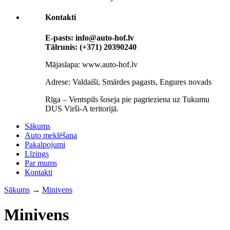
Kontakti
E-pasts: info@auto-hof.lv
Tālrunis: (+371) 20390240
Mājaslapa: www.auto-hof.lv
Adrese: Valdaiši, Smārdes pagasts, Engures novads
Rīga – Ventspils šoseja pie pagrieziena uz Tukumu
DUS Virši-A teritorijā.
Sākums
Auto meklēšana
Pakalpojumi
Līzings
Par mums
Кontakti
Sākums
→
Minivens
Minivens